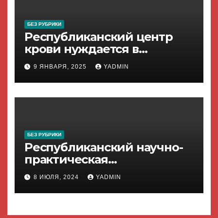
БЕЗ РУБРИКИ
Республиканский центр
крови нуждается в
поддержке населения!
9 ЯНВАРЯ, 2025
YADMIN
БЕЗ РУБРИКИ
Республиканский научно-
практическая
конференция
8 ИЮЛЯ, 2024
YADMIN