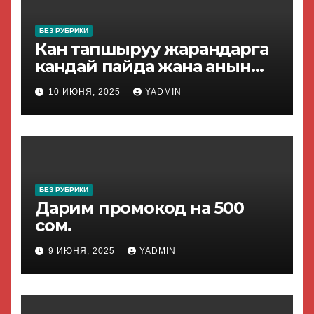
БЕЗ РУБРИКИ
Кан тапшыруу жарандарга
кандай пайда жана анын
жол жоболору.
10 ИЮНЯ, 2025
YADMIN
БЕЗ РУБРИКИ
Дарим промокод на 500
сом.
9 ИЮНЯ, 2025
YADMIN