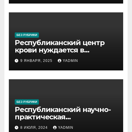
БЕЗ РУБРИКИ
Республиканский центр
крови нуждается в
поддержке населения!
9 ЯНВАРЯ, 2025
YADMIN
БЕЗ РУБРИКИ
Республиканский научно-
практическая
конференция
8 ИЮЛЯ, 2024
YADMIN