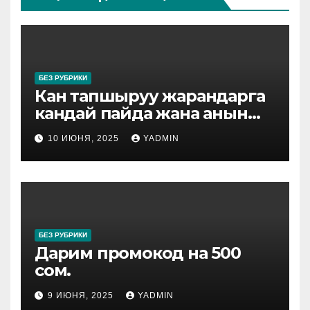
БЕЗ РУБРИКИ
Кан тапшыруу жарандарга
кандай пайда жана анын
жол жоболору.
10 ИЮНЯ, 2025
YADMIN
БЕЗ РУБРИКИ
Дарим промокод на 500
сом.
9 ИЮНЯ, 2025
YADMIN