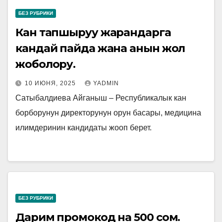
БЕЗ РУБРИКИ
Кан тапшыруу жарандарга
кандай пайда жана анын жол
жоболору.
10 ИЮНЯ, 2025
YADMIN
Сатыбалдиева Айганыш – Республикалык кан
борборунун директорунун орун басары, медицина
илимдеринин кандидаты жооп берет.
БЕЗ РУБРИКИ
Дарим промокод на 500 сом.