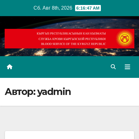
Перейти
Сб. Авг 8th, 2026
6:16:47 AM
к
содержимому
Автор:
yadmin